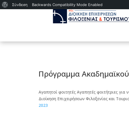
Σχετικά
Σύνδεση
Backwards Compatibility Mode Enabled
με
το
WordPress
Πρόγραμμα Ακαδημαϊκού 
Αγαπητοί φοιτητές Αγαπητές φοιτήτριες για 
Διοίκηση Επιχειρήσεων Φιλοξενίας και Τουρ
2023